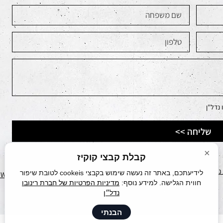
נדל"ן
<< שליחה
×
קבלת קבצי קוקיז
גישות
לידיעתכם, באתר זה נעשה שימוש בקבצי cookeis לטובת שיפור
עיצוב ע״י
EWORKS
חווית הגלישה. למידע נוסף:
מדיניות הפרטיות של חברת רינובו
נדל״ן
הבנתי