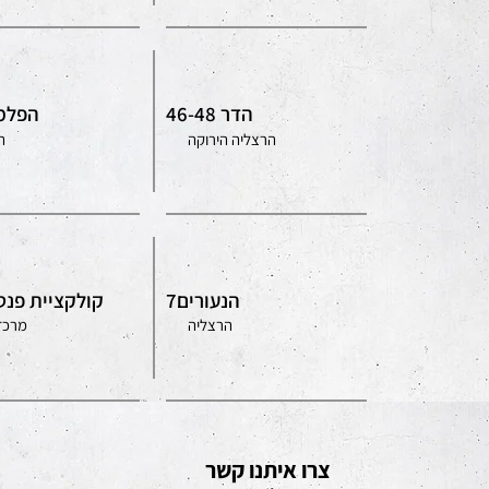
הדר 46-48
הפלמ״ח
הרצליה הירוקה
ה
הנעורים7
קולקציית פנט
הרצליה
מרכז
צרו איתנו קשר