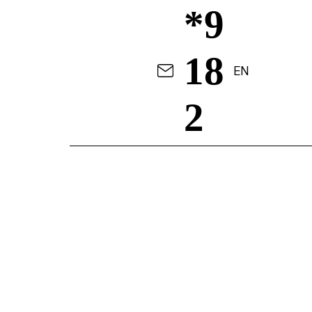
*9
18
EN
2