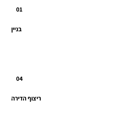
חניה פרטית בחניון תת קרקעי עם הכנה לעמדות טעינה.
01
בניין
ריצוף הדירה
80*80 ו- 100*100
04
ריצוף הדירה
חשמל ובית חכם