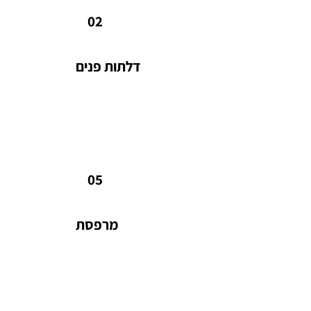
דלתות פנים מתוצרת חברת פנדור.
ת
02
מ
ע
דלתות פנים
מרפסת
ח
מרפסת שמש הכוללת דק סינטטי איכותי.
ח
05
ב
מרפסת
מיזוג
מ